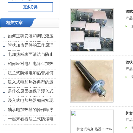
更多分类
管式加
产品
相关文章
如何正确安装和调试液压
油稀油站润滑站用加热
管状加热元件的工作原理
器？
及应用
电加热板表面清洁与防止
电阻丝氧化断裂的日常保
管状加
如何应对电厂电除尘加热
养
产品
器那些发生的故障？
法兰式防爆电加热管如何
选择管壳材质使用寿命才
浸入式电加热器典型的运
能更长
用场所主要有哪些？
是什么原因确保了浸入式
电加热器安全高效稳定的
浸入式电加热器如何实现
运行？
节能？
轴承电加热器的操作顺序
护套式
可别弄错了
一起来看看法兰式防爆电
产品
加热管常见的问题如何解