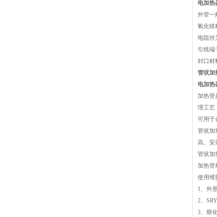
电加热器
外管一般
氧化镁
电阻丝为
引线端
封口材
管状加热
电加热器
加热管
理工艺
可用于
管状加
高、安
管状加
加热管
使用维
1、外
2、S
3、熔