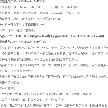
电暖气CDM-2 2500WAC220V
材料：
材料有In800，In840，304，316L，310S，铝，铜，低碳钢等。
粉是根据不同的使用要求选择不同规格，有高温粉，中温粉，等。
发热件，材料一般有两种，Ni-Cr丝和Fe-Cr-Al.
子材料一般有两种：不锈钢和易削铁。
料有：环氧，硅胶，玻璃等。
器 HRY11 380V 6KW
加热管 48KW
电加热器不锈钢SJY2-2/380AC380v2KW规格
电暖气CDM-2 2500WAC220V
工艺:
是在外管内（碳钢管、钛管、不锈钢管、铜管）装入电热丝，空隙部分填满有良好导
（个别管不需要），再加工成用户所需要的各种型状。它具有结构简单，热效率高，
各种液体和酸碱盐的加热，同时也适应低溶点的金属加热溶化。
热器使用范围：适用于加热空气、油、水、化学介质、热压模，熔化盐、碱及低熔点
装方便、安全可靠等特点。
热器的外型分类：加热管根据外型的不同可分为：直型单端加热管，直型双端加热管，
规格和技术数据
护及注意事项：
形尺寸图中尺寸“B"必须全部浸入油中以免烧坏元件。被加热油应无腐蚀性。
RY3型的工作液面必须在紧固件之下，尺寸线“B"之上。
化沥青、石蜡等固态油类时应降低电压使用，等熔化后再升至额定电压。以防止热量集