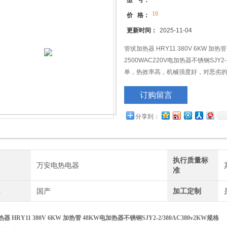
型 号：
10
价 格：
更新时间：
2025-11-04
管状加热器 HRY11 380V 6KW 加热
2500WAC220V电加热器不锈钢SJY2-
单，热效率高，机械强度好，对恶劣
和酸碱盐的加热，同时也适应低溶点
订购留言
分享到：
执行质量标
牌
万安电热电器
准
地
国产
加工定制
器 HRY11 380V 6KW
加热管 48KW
电加热器不锈钢SJY2-2/380AC380v2KW规格