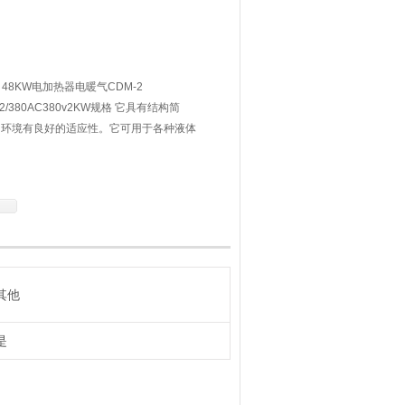
管 48KW电加热器电暖气CDM-2
2/380AC380v2KW规格 它具有结构简
的环境有良好的适应性。它可用于各种液体
的金属加热溶化。
其他
是