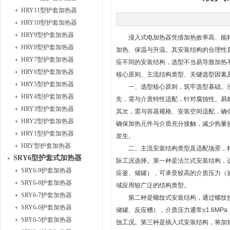
HRY11型护套加热器
HRY10型护套加热器
HRY9型护套加热器
浸入式电加热器凭借加热效率高、能耗
HRY8型护套加热器
加热、保温与升温。其安装结构的合理性
HRY7型护套加热器
应不同的安装结构，选型不当易导致加热
HRY6型护套加热器
核心原则、主流结构类型、关键选型因素
HRY5型护套加热器
一、选型核心原则，筑牢选型基础。浸入
HRY4型护套加热器
先，需与介质特性适配，针对腐蚀性、易
HRY3型护套加热器
其次，需与容器规格、安装空间适配，确
HRY2型护套加热器
确保加热元件与介质充分接触，减少热量
HRY1型护套加热器
发生。
HRY型护套加热器
二、主流安装结构类型及适配场景，精
SRY6型护套式加热器
际工况选择。第一种是法兰式安装结构，
SRY6-9护套加热器
应釜、储罐），可承受较高的介质压力（通
SRY6-8护套加热器
域应用较广泛的结构类型。
SRY6-7护套加热器
第二种是螺纹式安装结构，通过螺纹接
SRY6-6护套加热器
储罐、反应槽），介质压力通常≤1.6M
SRY6-5护套加热器
蚀工况。第三种是插入式安装结构，将加