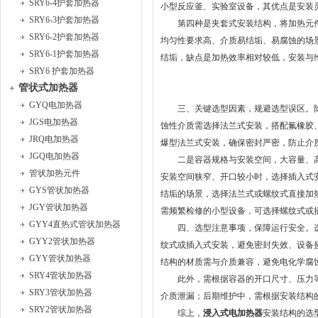
SRY6-4护套加热器
小型反应釜、实验室设备，其优点是安装
SRY6-3护套加热器
第四种是夹套式安装结构，将加热元件
SRY6-2护套加热器
均匀性要求高、介质易结垢、易腐蚀的场
SRY6-1护套加热器
结垢，缺点是加热效率相对较低，安装与
SRY6 护套加热器
管状式加热器
GYQ电加热器
三、关键选型因素，规避选型误区。除
JGS电加热器
蚀性介质需选择法兰式安装，搭配氟橡胶
JRQ电加热器
爆型法兰式安装，确保密封严密，防止介
JGQ电加热器
二是容器规格与安装空间，大容量、高
管状加热元件
安装空间狭窄、开口较小时，选择插入式
GYS管状加热器
结垢的场景，选择法兰式或螺纹式直接加
JGY管状加热器
需频繁检修的小型设备，可选择螺纹式或
GYY4直热式管状加热器
四、选型注意事项，保障运行安全。选
GYY2管状加热器
纹式或插入式安装，避免密封失效、设备
GYY管状加热器
结构的材质需与介质兼容，避免电化学腐
SRY4管状加热器
此外，需根据容器的开口尺寸、压力等
SRY3管状加热器
介质泄漏；后期维护中，需根据安装结构
SRY2管状加热器
综上，
浸入式电加热器
安装结构的选