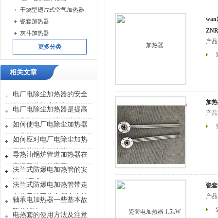
干烧型翅片式空气加热器
wa
瓷套加热器
ZNR
灰斗加热器
产品
更多分类
相关文章
电厂电除尘加热器的安全
加热
操作规范与注意事项
电厂电除尘加热器是提高
产品
效率与优化环境的关键
如何使电厂电除尘加热器
稳定地发挥作用？
如何应对电厂电除尘加热
器那些发生的故障？
导热油锅炉管道加热器在
高温工艺中的应用
法兰式防爆电加热管的安
装、调试
法兰式防爆电加热管带走
瓷套电
电热元件工作中所产生的
产品
轴承电加热器一些基本故
高温热能量，使被加热介
障的解决
电热套的使用方法及注意