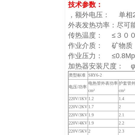
技术参数：
，额外电压： 单相22
外表发热功率：尽可能≤
传热温度： ≤３０
作业介质： 矿物质
作业压力： ≤0.8Mp
加热器安装尺度： φ
类型标准
SRY6-2
电热管外表功率
护套管
电压/功率
cm²
cm²
220V/1KV
1.2
1.4
220V/2KV
1.7
2
220V/3KV
1.9
2.1
220V/4KV
1.9
2.2
220V/5KV
2
2.3