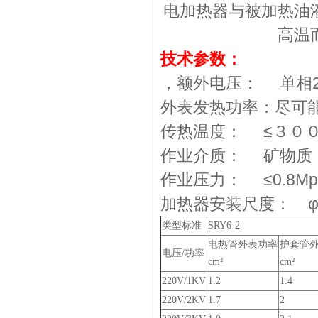
电加热器与被加热油
高温
技术参数：
，额外电压： 单相22
外表发热功率：尽可能≤
传热温度： ≤３０
作业介质： 矿物质
作业压力： ≤0.8Mp
加热器安装尺度： φ
类型标准
SRY6-2
电热管外表功率
护套管
电压/功率
cm²
cm²
220V/1KV
1.2
1.4
220V/2KV
1.7
2