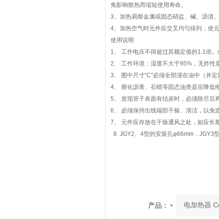
免影晌散热而缩短使用寿命。
3、加热易熔金属或固态硝盐、碱、沥清
4、加热空气时元件应交叉均匀排列，使
使用说明
1、 工作电压不得超过其额定值的1.1倍
2、 工作环境：湿度不大于95%，无炸性
3、 图中尺寸“C"必须全部浸在油中（
4、 熔化沥青、石蜡等固态油类是应降低
5、 发现管子表面有结炭时，必须除尽后
6、 必须保持出线端部干燥、清洁，以免
7、 元件应存放在干燥通风之处，如应长
8 JGY2、4型的安装孔φ66mm，JGY3型
产品：