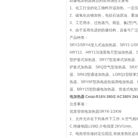
防爆电加热器典型的应用场合主要有:
1、化工行业的化工物料升温加热、一定
2、碳氢化合物加热，包括石油原油、重
3、工艺用水、过热蒸汽、熔盐、氮(空)
4、由于采用先进的防爆结构，设备可广
产品种类：
SRY2/SRY4浸入式油加热器、SRY2-1/
HRY12、HRY13)顶置角尺型油加热器、SR
型护套式加热器、SRY7型直捧式加热器、SR
护套式加热器、SRQ空气型加热器、SRX
器、SRK3型通道加热器、LGRQ1型联苯
热器、SRY6F型风电齿轮箱用电加热器、
器、BRY15型防爆电加热器、管道式电加
电加热器 Cetal-R16V-380/2 AC380V 2k
注意事项：
优质管状电加热器SRY6-1/2KW
1、元件允许在下列条件下工作: A.空气
C.绝缘电阻≥1MΩ 介电强度:2KV/1min。
2、电热管应做好定位固定,有效发热区