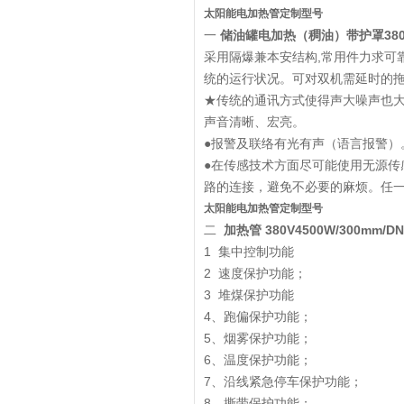
太阳能电加热管定制型号
一
储油罐电加热（稠油）带护罩380v
采用隔爆兼本安结构,常用件力求可
统的运行状况。可对双机需延时的
★传统的通讯方式使得声大噪声也
声音清晰、宏亮。
●报警及联络有光有声（语言报警）
●在传感技术方面尽可能使用无源
路的连接，避免不必要的麻烦。任
太阳能电加热管定制型号
二
加热管 380V4500W/300mm/DN
1 集中控制功能
2 速度保护功能；
3 堆煤保护功能
4、跑偏保护功能；
5、烟雾保护功能；
6、温度保护功能；
7、沿线紧急停车保护功能；
8、撕带保护功能；