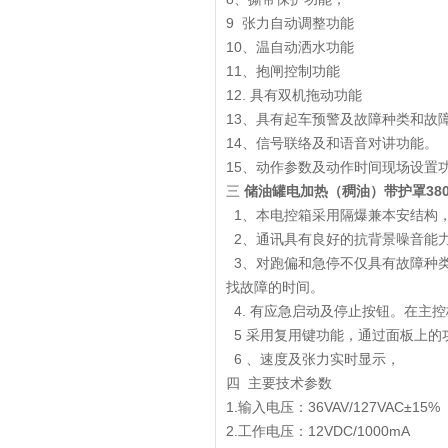
9 张力自动调整功能
10、温自动洒水功能
11、抱闸控制功能
12. 具有双机拖动功能
13、具有起车预警及故障种类和故
14、信号联络及和语音对讲功能。
15、动作参数及动作时间现场设置
三
储油罐电加热（稠油）带护罩380v
1、本电控箱采用隔爆兼本安结构
2、通讯具有良好的抗背景噪音能
3、对跑偏和急停不仅具有故障种
找故障的时间。
4. 有应急启动及停止按钮。在主
5 采用复用键功能，通过面板上的
6 、速度及张力实时显示，
四 主要技术参数
1.输入电压：36VAV/127VAC±15%
2.工作电压：12VDC/1000mA