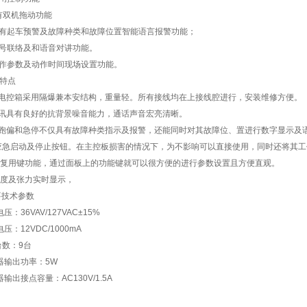
具有双机拖动功能
具有起车预警及故障种类和故障位置智能语言报警功能；
信号联络及和语音对讲功能。
动作参数及动作时间现场设置功能。
品特点
电控箱采用隔爆兼本安结构，重量轻。所有接线均在上接线腔进行，安装维修方便。
讯具有良好的抗背景噪音能力，通话声音宏亮清晰。
跑偏和急停不仅具有故障种类指示及报警，还能同时对其故障位、置进行数字显示及
有应急启动及停止按钮。在主控板损害的情况下，为不影响可以直接使用，同时还将其
用复用键功能，通过面板上的功能键就可以很方便的进行参数设置且方便直观。
速度及张力实时显示，
要技术参数
电压：36VAV/127VAC±15%
电压：12VDC/1000mA
台数：9台
声器输出功率：5W
器输出接点容量：AC130V/1.5A