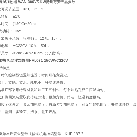
高温加热器 WAN-380V/2KW扬州万安
产品参数
度可调节范围：32℃—399℃
精度： ±1℃
时间： (180℃)<20min
i大功耗： 1kw
时加热样品数：标准9孔、12孔、15孔。
电压： AC220V±10％，50Hz
尺寸：40cm*29cm*10cm（长*宽*高）
热 柜除湿加热器HVL031-150WAC220V
品特点
有时间控制型恒温加热器；时间可任意设定。
漂小、节能、节水、耗电小，升温速度快。
热板底部采用特殊材质和加工工艺制作，每个加热孔部位恒温均匀。
式加热回流装置取代传统方法，更加方便、简洁，恒温精度更高。
用数字化设定、显示加热温度，自动控制加热温度，可设定加热时间。升温速度快，温
保、监测、实验室、污水、化工产品。
爆兼本质安全型带式输送机电控箱型号：KHP-187-Z