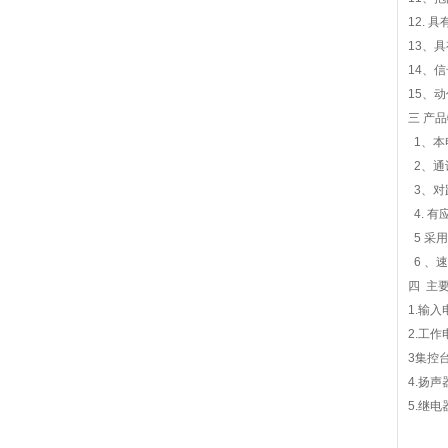
12. 
13、
14、
15、
三 产
1、本
2、通
3、对
4. 
5 采
6 、
四 主
1.输入
2.工作
3集控
4.扬
5.继电