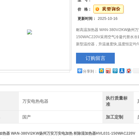
型 号：
价 格：
更新时间：
2025-10-16
耐高温加热器 WAN-380V/2KW扬州
150WAC220V采用空气冷凝代替
新型温控器，升温速度快,温度恒定均匀
品。
订购留言
分享到：
执行质量标
牌
万安电热电器
准
地
国产
加工定制
热器 WAN-380V/2KW扬州万安
万安电加热 柜除湿加热器HVL031-150WAC220V