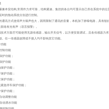
述
爆兼本安结构,常用件力求可靠，结构紧凑。集控的各台均可显示自己所在系统中的位
延时的拖动系统分别进行控制。
的通讯方式使得声大噪声也大，因而限制了通讯的音量，本机加了静噪电路，具有较
及联络有光有声（语言报警）。
感技术方面尽可能使用无源传感器，输出开关信号，以方便安装调试，且各传感器力
烦。任一传感器故障或不接入均不影响其它功能。
本功能
中控制功能
度保护功能；
煤保护功能
偏保护功能；
雾保护功能；
度保护功能；
线紧急停车保护功能；
带保护功能；
力自动调整功能
温自动洒水功能
抱闸控制功能