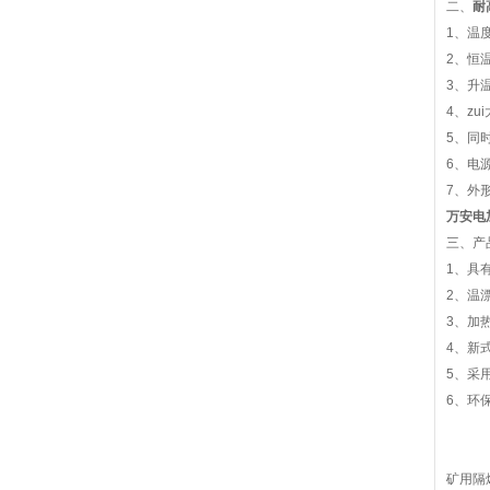
二、
耐
1、温
2、恒温
3、升温
4、zu
5、同
6、电源
7、外形
万安电加
三、产
1、具
2、温
3、加
4、新
5、采
6、环
矿用隔