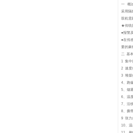
一 概
采用隔
双机需
★传统
●报警
●在传
要的麻
二 基
1 集
2 速
3 堆
4、跑
5、烟
6、温
7、沿
8、撕
9 张
10、
11、