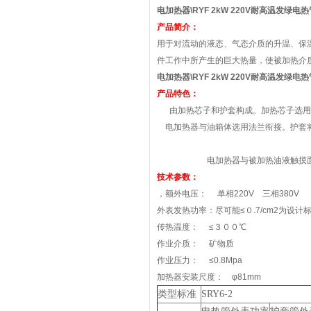
电加热器\RYF 2kW 220V
耐高温发绿电热
产品简介：
用于对流动的液态、气态介质的升温、保
件工作中所产生的巨大热量，使被加热介
电加热器\RYF 2kW 220V
耐高温发绿电热
产品特色：
由加热芯子和护套构成。加热芯子选用
电加热器与油箱体选用法兰衔接。护套
电加热器与被加热油液触摸
技术参数：
，额外电压： 单相220V 三相380V
外表发热功率：尽可能≤０.7/cm2为设计
传热温度： ≤３００℃
作业介质： 矿物质
作业压力： ≤0.8Mpa
加热器安装尺度： φ81mm
类型标准
SRY6-2