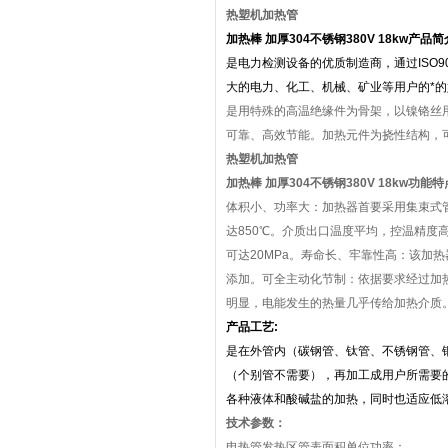
热塑机加热管
加热棒 加厚304不锈钢380V 18kw
产品简
是电力检测设备的优质制造商，通过ISO
大的电力、化工、机械、矿业等用户的*
是用特殊的高温绝缘件为骨架，以镍铬丝
可靠、高效节能。加热元件为挠性结构，
热塑机加热管
加热棒 加厚304不锈钢380V 18kw
功能特
体积小、功率大：加热器首要采用集束式管
达850℃。介质出口温度平均，控温精度
可达20MPa。寿命长、牢靠性高：该加
添加。可全主动化节制：依据要求经过加
明显，电能发生的热量几乎传给加热介质
产品工艺:
是在外管内（碳钢管、钛管、不锈钢管、
（个别管不需要），再加工成用户所需要
各种液体和酸碱盐的加热，同时也适应低
技术参数：
电热管发热区管表面积单位功率：