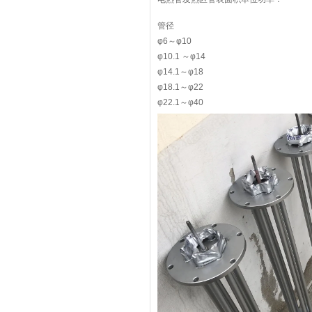
管径
φ6～φ10
φ10.1 ～φ14
φ14.1～φ18
φ18.1～φ22
φ22.1～φ40