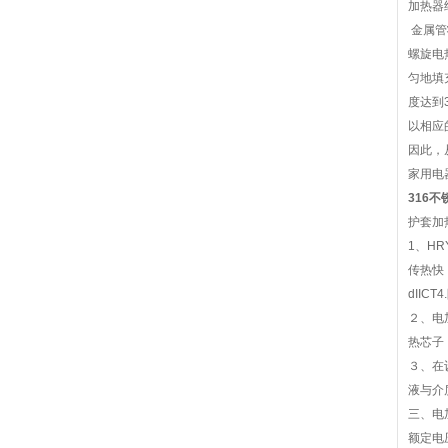
加热器
金属管
螺旋电
匀地填
度达到
以相应
因此，
家用电
316不
护套加
1、H
传热快
dII
２、电
热芯子
３、在
液与介
三、电
额定电压