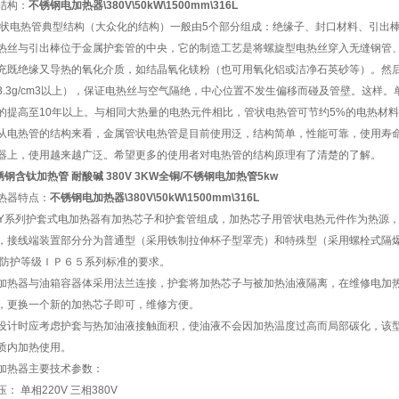
结构：
不锈钢电加热器\380V\50kW\1500mm\316L
状电热管典型结构（大众化的结构）一般由5个部分组成：绝缘子、封口材料、引出棒、
热丝与引出棒位于金属护套管的中央，它的制造工艺是将螺旋型电热丝穿入无缝钢管
充既绝缘又导热的氧化介质，如结晶氧化镁粉（也可用氧化铝或洁净石英砂等）。然
3.3g/cm3以上），保证电热丝与空气隔绝，中心位置不发生偏移而碰及管壁。这样
的提高至10年以上。与相同大热量的电热元件相比，管状电热管可节约5%的电热材料
从电热管的结构来看，金属管状电热管是目前使用泛，结构简单，性能可靠，使用寿
器上，使用越来越广泛。希望更多的使用者对电热管的结构原理有了清楚的了解。
锈钢含钛加热管 耐酸碱 380V 3KW全铜/不锈钢电加热管5kw
热器特点：
不锈钢电加热器\380V\50kW\1500mm\316L
RY系列护套式电加热器有加热芯子和护套管组成，加热芯子用管状电热元件作为热源
，接线端装置部分分为普通型（采用铁制拉伸杯子型罩壳）和特殊型（采用螺栓式隔
CT4.防护等级ＩＰ６５系列标准的要求。
加热器与油箱容器体采用法兰连接，护套将加热芯子与被加热油液隔离，在维修电加
，更换一个新的加热芯子即可，维修方便。
设计时应考虑护套与热加油液接触面积，使油液不会因加热温度过高而局部碳化，该
质内加热使用。
加热器主要技术参数：
： 单相220V 三相380V