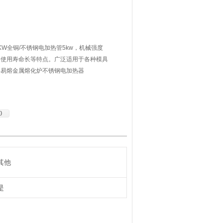
 3KW全铜/不锈钢电加热管5kw，机械强度
、使用寿命长等特点。广泛适用于各种模具
、易熔金属熔化炉不锈钢电加热器
0
其他
是