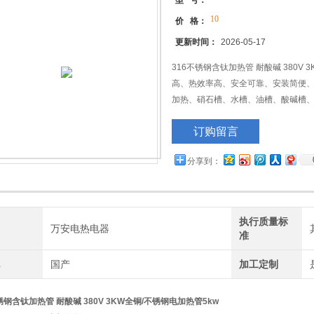
型 号：
10
价 格：
更新时间：
2026-05-17
316不锈钢含钛加热管 耐酸碱 380V
高、热效率高、安全可靠、安装简便
加热、硝石槽、水槽、油槽、酸碱槽
\380V\50kW\1500mm\316L
订购留言
分享到：
执行质量标
牌
万安电热电器
准
地
国产
加工定制
锈钢含钛加热管 耐酸碱 380V 3KW全铜/不锈钢电加热管5kw