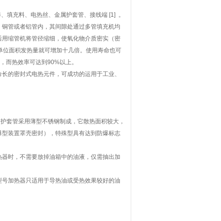
填充料、电热丝、金属护套管、接线端 [1] 。
、铜管或者铝管内，其间隙处通过多管填充机均
后用缩管机将管径缩细，使氧化物介质密实（密
。单位面积发热量就可增加十几倍。使用寿命也可
，而热效率可达到90%以上。
命长的密封式电热元件，可成功的运用于工业、
，护套管采用薄型不锈钢制成，它散热面积较大，
爆型装置罩壳密封），特殊型具有达到防爆标志
热器时，不需要放掉油箱中的油液，仅需抽出加
型号加热器只适用于导热油或受热效果较好的油