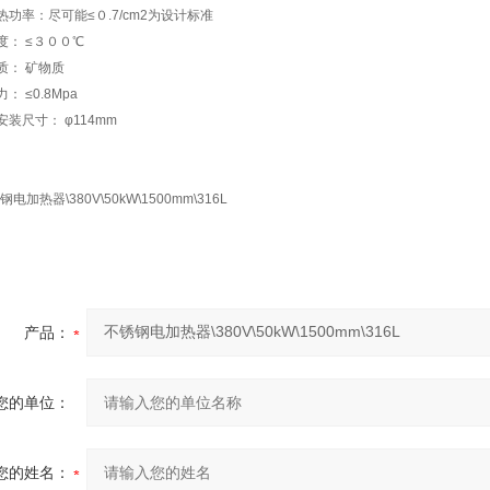
热功率：尽可能≤０.7/cm2为设计标准
度： ≤３００℃
质： 矿物质
： ≤0.8Mpa
装尺寸： φ114mm
产品：
您的单位：
您的姓名：