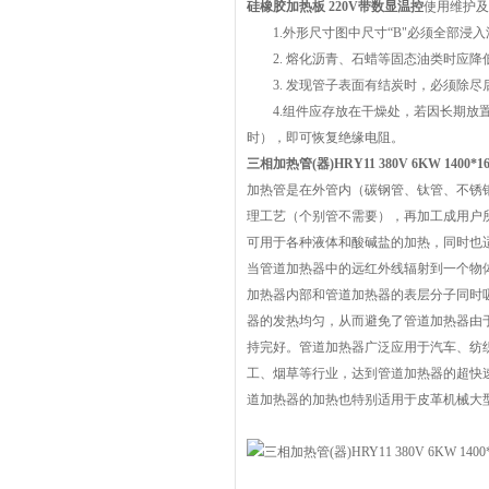
硅橡胶加热板 220V带数显温控
使用维护及
1.外形尺寸图中尺寸“B"必须全部浸
2. 熔化沥青、石蜡等固态油类时应降
3. 发现管子表面有结炭时，必须除尽
4.组件应存放在干燥处，若因长期放置
时），即可恢复绝缘电阻。
三相加热管(器)HRY11 380V 6KW 1400*16
加热管是在外管内（碳钢管、钛管、不锈
理工艺（个别管不需要），再加工成用户
可用于各种液体和酸碱盐的加热，同时也
当管道加热器中的远红外线辐射到一个物
加热器内部和管道加热器的表层分子同时
器的发热均匀，从而避免了管道加热器由
持完好。管道加热器广泛应用于汽车、纺
工、烟草等行业，达到管道加热器的超快
道加热器的加热也特别适用于皮革机械大