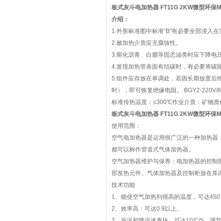
板式灰斗电加热器 FT11G 2KW
微型环保
介绍：
1.外形标准图中标准“B"有必要全部浸入
2.被加热介质应无腐蚀性。
3.熔化沥青、白腊等固态油类时应下降
4.发现加热管表面有结碳时，有必要将碳
5.组件应存放在单调处，若因长期放置后
时），即可恢复绝缘电阻。 BGY2-220V
标准传热温度：≤300℃作业介质：矿物质作
板式灰斗电加热器 FT11G 2KW
微型环保
使用范围：
空气电加热器是运用很广泛的一种加热器
都可以称作管道式气体加热器。
空气加热器维护与保养：电加热器的控制
部发热元件。气体加热器及控制柜放在库
技术功能
1、能使空气加热到很高的温度，可达450
2、效率高：可达0.9以上。
3、升温和降温速率块，可达10℃/S