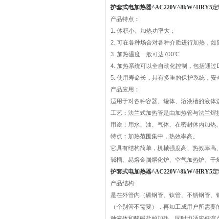
护套式电加热器^AC220V^8kW^HRY5
定
产品特点：
1. 体积小、加热功率大；
2. 可在各种场合对各种介质进行加热，
3. 加热温度一般可达700℃
4. 加热系统可以全自动化控制，包括通过
5. 使用寿命长，具有多重的保护系统，安
产品应用：
适用于对各种容器、罐体、溶液槽的液体
工艺：法兰式加热管是由加热管与法兰焊
用途：用水、油、气体、在密封体内加热
特点：加热范围集中，热效率高。
它具有结构简单，机械强度高、热效率高
碱槽、易熔金属熔化炉、空气加热炉、干
护套式电加热器^AC220V^8kW^HRY5
定
产品结构:
是在外管内（碳钢管、钛管、不锈钢管、
（个别管不需要），再加工成用户所需要
种液体和酸碱盐的加热，同时也适应低溶