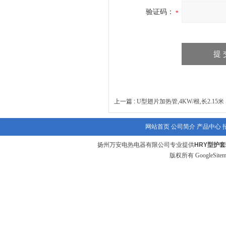
验证码：
上一篇 :
U型翅片加热管,4KW/根,长2.15米
网站首页
公司简介
产品中心
扬州万安电热电器有限公司专业提供
HRY型护
版权所有
GoogleSite