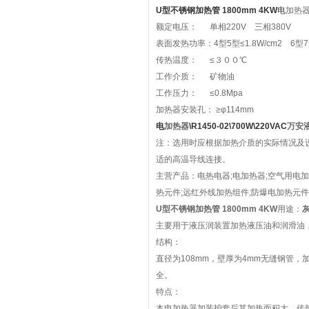
U型不锈钢加热管 1800mm 4KW
电
加热
额定电压： 单相220V 三相380V
表面发热功率：4型5型≤1.8W/cm2 6型7型
传热温度： ≤３００℃
工作介质： 矿物油
工作压力： ≤0.8Mpa
加热器安装孔： ≥φ114mm
电
加热器
\R1450-02\700W\220VAC
万安液
注：选用时应根据加热介质的实际情况及设
适的高温导线连接。
主营产品：电热电器;电加热器;空气用电加
热元件;远红外线加热组件;防爆电加热元件
U型不锈钢加热管 1800mm 4KW
用途：
灰
主要用于液压润装置加热液压油和润滑油
结构：
直径为108mm，壁厚为4mm无缝钢管
全。
特点：
本电加热器加装护套后其加热面积大，传