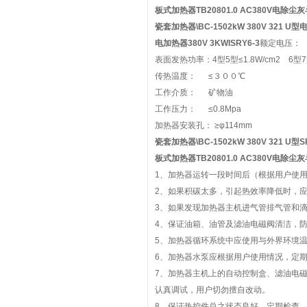
板式加热器TB20801.0 AC380V电除尘灰
瓷套加热器\BC-1502kW 380V 321 U型
电
电加热器380V 3KWISRY6-3
额定电压： 
表面发热功率：4型5型≤1.8W/cm2 6型7型
传热温度： ≤３００℃
工作介质： 矿物油
工作压力： ≤0.8Mpa
加热器安装孔： ≥φ114mm
瓷套加热器\BC-1502kW 380V 321 U型
S
板式加热器TB20801.0 AC380V电除尘灰
1、加热器运转一段时间后（根据用户使
2、如果积碳太多，引起热效率降低时，
3、如果发现加热器主机进气管排气管和
4、保证油箱、油管及滤油电磁阀清洁，
5、加热器循环系统中应使用与外界环境
6、加热器水泵应根据用户使用情况，定
7、加热器主机上的自动控制盒、滤油电
认真调试，用户切勿擅自改动。
8、保证热控件总之状态良好，定期检查