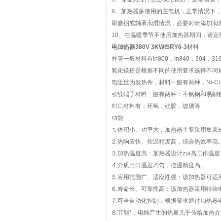
9、加热器多使用的主电机，正常情况下，
刷磨损或轴承润滑情况，必要时请添加润
10、在温暖季节不使用加热器期间，请定
电加热器380V 3KWISRY6-3
材料
外管一般材料有In800，In840，304，
氧化镁粉是根据不同的使用要求选择不同
电阻丝为发热件，材料一般有两种，Ni-Cr丝和F
引线端子材料一般有两种：不锈钢和易削
封口材料有：环氧，硅胶，玻璃等
功能
⒈体积小、功率大：加热器主要采用集束
⒉热响应快、控温精度高，综合热效率高
⒊加热温度高：加热器设计zui高工作温度
⒋介质出口温度均匀，控温精度高。
⒌应用范围广、适应性强：该加热器可适用
⒍寿命长、可靠性高：该加热器采用特殊
⒎可全自动化控制：根据要求通过加热器
⒏节能*，电能产生的热量几乎传给加热介