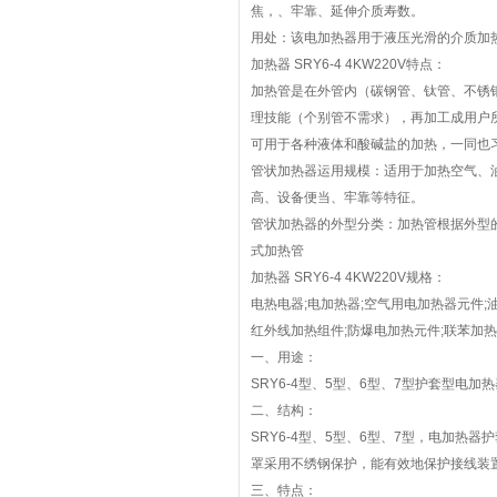
焦，、牢靠、延伸介质寿数。
用处：该电加热器用于液压光滑的介质加
加热器 SRY6-4 4KW220V特点：
加热管是在外管内（碳钢管、钛管、不锈
理技能（个别管不需求），再加工成用户
可用于各种液体和酸碱盐的加热，一同也
管状加热器运用规模：适用于加热空气、
高、设备便当、牢靠等特征。
管状加热器的外型分类：加热管根据外型
式加热管
加热器 SRY6-4 4KW220V规格：
电热电器;电加热器;空气用电加热器元件;
红外线加热组件;防爆电加热元件;联苯加
一、用途：
SRY6-4型、5型、6型、7型护套型
二、结构：
SRY6-4型、5型、6型、7型，电加热
罩采用不绣钢保护，能有效地保护接线装
三、特点：