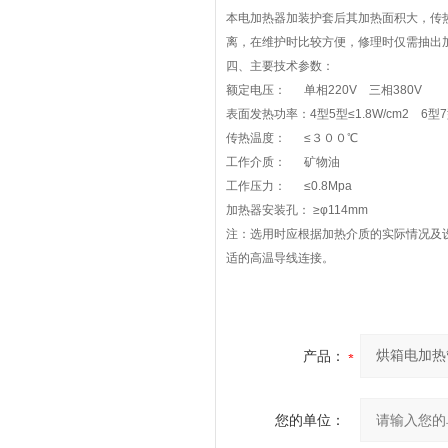
本电加热器加装护套后其加热面积大，传
离，在维护时比较方便，修理时仅需抽出
四、主要技术参数：
额定电压： 单相220V 三相380V
表面发热功率：4型5型≤1.8W/cm2 6型7型
传热温度： ≤３００℃
工作介质： 矿物油
工作压力： ≤0.8Mpa
加热器安装孔： ≥φ114mm
注：选用时应根据加热介质的实际情况及设
适的高温导线连接。
产品：
您的单位：