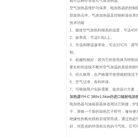
都可以称作管道式气体加热器。
空气加热器维护与保养：电加热器的控制
部发热元件。气体加热器及控制柜放在库
技术功能
1、能使空气加热到很高的温度，可达450
2、效率高：可达0.9以上。
3、升温和降温速率块，可达10℃/S
制。
4、机械性能好：因为它的发热体为特
要长时间连续不断对空气加温的系统和附
5、经久耐用，在严格遵守使用规程情况
6、空气洁净，有利环保。
7、可根据用户实际需要，提供设计方案，
加热器YH-C 380v1.5kw
仿进口辐射电加热器 
电加热器与油箱容器体选用法兰联接，护
子，替换一个新的加热芯子即可，修补便
绝缘性的氧化镁粉后缩管而成，通过热处
好，对恶劣的环境有出色的习气性。它可