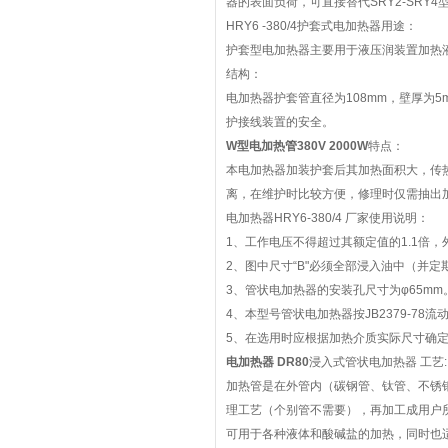
器的表面负荷，可直接替代SRY2-SRY4
HRY6 -380/4护套式电加热器用途：
护套型电加热器主要用于液压润装置加热
结构：
电加热器护套管直径为108mm，壁厚为
护接线装置的安全。
W型电加热管380V 2000W
特点：
本电加热器加装护套后其加热面积大，传
离，在维护时比较方便，修理时仅需抽出
电加热器HRY6-380/4 厂家使用说明：
1、工作电压不得超过其额定值的1.1倍
2、图中尺寸“B"必须全部浸入油中（并
3、管状电加热器的安装孔尺寸为φ65mm
4、本型号管状电加热器按JB2379-78流动
5、在选用时应根据加热介质实际尺寸确
电加热器 DR80
浸入式管状电加热器 工艺:
加热管是在外管内（碳钢管、钛管、不锈
理工艺（个别管不需要），再加工成用户
可用于各种液体和酸碱盐的加热，同时也