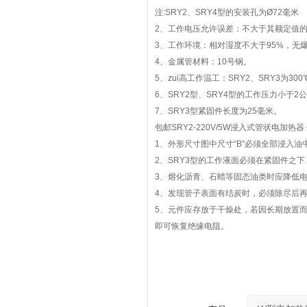
注:SRY2、SRY4型的安装孔为Ø72毫米
2、工作电压允许误差：不大于其额定值的
3、工作环境：相对湿度不大于95%，无
4、金属管材料：10号钢。
5、zui高工作温工：SRY2、SRY3为300℃
6、SRY2型、SRY4型的工作压力小于2
7、SRY3型紧固件长度为25毫米。
包邮SRY2-220V/5W浸入式管状电加热
1、外形尺寸图中尺寸“B"必须全部浸入
2、SRY3型的工作液面必须在紧固件之下
3、熔化沥青、石蜡等固态油类时应降低
4、发现管子表面有结炭时，必须除尽后
5、元件应存放于干燥处，若因长期放置而
即可恢复绝缘电阻。