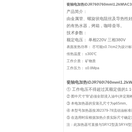
瓷轴电加热\DJR760\760mm\1.2kW\AC3
产品简介：
由金属管、螺旋状电阻丝及导热性
的有热水器，烤箱，咖啡壶等。
技术参数：
额定电压： 单相220V 三相380V
表面发热功率： 尽可能≤0.7/cm2为设计
传热温度： ≤300℃
工作介质： 矿物质
工作压力： ≤0.8Mpa
瓷轴电加热\DJR760\760mm\1.2kW
① 工作电压不得超过其额定值的1.
② 图中尺寸"B"必须全部浸入油中(并定
③ 本电加热器的安装孔尺寸为φ65mm。
④ 本型号加热器按JB2379-78流动油标准
⑤ 在选用时应根据加热介质实际尺寸确定
注：此加热器可直接与SRY2型及SRY4