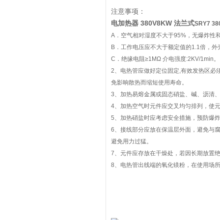
注意事项：
电加热器 380V8KW 法兰式
SRY7 
A．空气相对湿度不大于95%，无爆炸性
B．工作电压应不大于额定值的1.1倍，
C．绝缘电阻≥1MΩ 介电强度:2KV/1min。
2、电热管应做好定位固定,有效发热区
免影晌散热而缩短使用寿命。
3、加热易熔金属或固态硝盐、碱、沥清
4、加热空气时元件应交叉均匀排列，使
5、加热硝盐时应考虑安全措施，预防爆
6、接线部分应放在保温层外面，避免与
避免用力过猛。
7、元件应存放在干燥处，若因长期放置绝
8、电热管出线端的氧化镁粉，在使用场