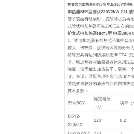
护套式电加热器HRY5型 电压380V功率6
加热器SRY型管状220V2kW C1
管子表面有结炭时，必须除尽后再
式管状电加热器可在200℃左右的
护套式电加热器HRY5型 电压380V
1、本电加热器有加热芯子和护套
较大，传热快，接线端装置部分分
特殊型具有达到防爆标志dIICT4
２、电加热器与油箱容器体采用法
油液，仅需抽出加热芯子，更换一
３、在设计时应考虑护套与热加油
受热效果较好的油液与介质内加热
技术参数：
额定电压
型号BGY
功率（
（V）
BGY2-
220
0.2
220/0.2
BGY2-220/1
220
1