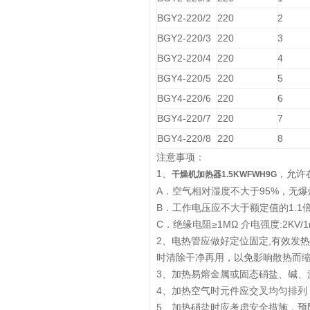
BGY2-220/2
220
2
BGY2-220/3
220
3
BGY2-220/4
220
4
BGY4-220/5
220
5
BGY4-220/6
220
6
BGY4-220/7
220
7
BGY4-220/8
220
8
注意事项：
1、
，允许
干燥机加热器1.5KWFWH9G
A．空气相对湿度不大于95%，无
B．工作电压应不大于额定值的1.1
C．绝缘电阻≥1MΩ 介电强度:2KV/1
2、电热管应做好定位固定,有效发
时清除干净再用，以免影晌散热而
3、加热易熔金属或固态硝盐、碱
4、加热空气时元件应交叉均匀排列
5、加热硝盐时应考虑安全措施，预