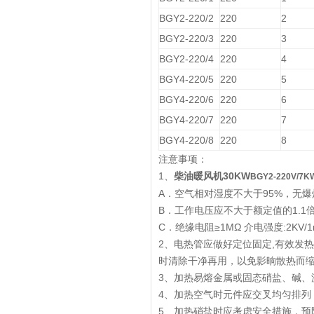
BGY2-220/2
220
2
BGY2-220/3
220
3
BGY2-220/4
220
4
BGY4-220/5
220
5
BGY4-220/6
220
6
BGY4-220/7
220
7
BGY4-220/8
220
8
注意事项：
1、
柴油暖风机30KW
BGY2-220V/
A．空气相对湿度不大于95%，无
B．工作电压应不大于额定值的1.1
C．绝缘电阻≥1MΩ 介电强度:2KV/1
2、电热管应做好定位固定,有效发
时清除干净再用，以免影晌散热而
3、加热易熔金属或固态硝盐、碱
4、加热空气时元件应交叉均匀排列
5、加热硝盐时应考虑安全措施，预