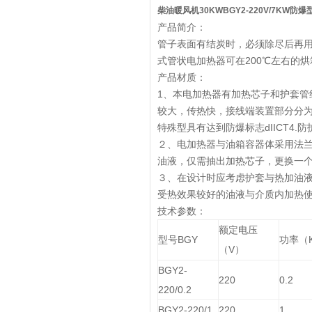
柴油暖风机30KW
BGY2-220V/7KW防
产品简介：
管子表面有结炭时，必须除尽后再
式管状电加热器可在200℃左右的
产品材质：
1、本电加热器有加热芯子和护套
较大，传热快，接线端装置部分分
特殊型具有达到防爆标志dIICT4
２、电加热器与油箱容器体采用法
油液，仅需抽出加热芯子，更换一
３、在设计时应考虑护套与热加油
受热效果较好的油液与介质内加热
技术参数：
额定电压
型号BGY
功率（
（V）
BGY2-
220
0.2
220/0.2
BGY2-220/1
220
1