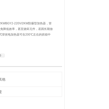
12KWBGY2-220V/2KW防爆型加热器，管
以免降低效率，甚至烧坏元件，若因长期放
式管状电加热器可在200℃左右的烘箱中
小时），即可恢复绝缘电阻。
0
其他
是