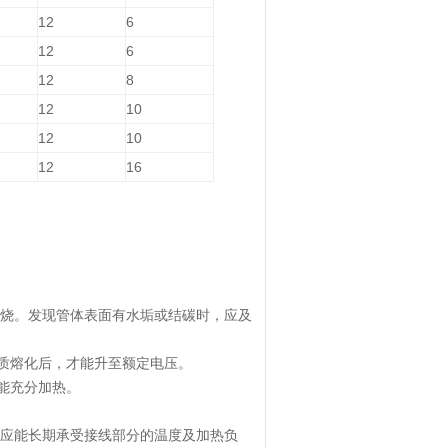
12
6
12
6
12
8
12
10
12
10
12
16
空烧。发现管体表面有水垢或结碳时，应及
质熔化后，才能升至额定电压。
能充分加热。
线应能长期承受接线部分的温度及加热负