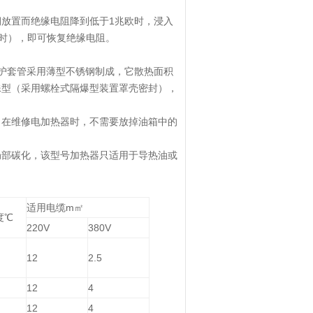
放置而绝缘电阻降到低于1兆欧时，浸入
小时），即可恢复绝缘电阻。
护套管采用薄型不锈钢制成，它散热面积
殊型（采用螺栓式隔爆型装置罩壳密封），
，在维修电加热器时，不需要放掉油箱中的
局部碳化，该型号加热器只适用于导热油或
适用电缆m㎡
度℃
220V
380V
12
2.5
12
4
12
4