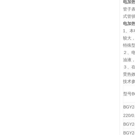
电加热
管子
式管
电加热
1、
较大
特殊型
２、
油液
３、
受热
技术
型号B
BGY2
220/0
BGY2-
BGY2-