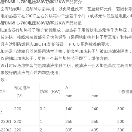
管DN65 L-780电压380V功率12KW
产品简介：
表面有结炭时，必须除尽后再用，以免降低效率，甚至烧坏元件，若因长期
状电加热器可在200℃左右的烘箱中干燥若干小时（或将元件低压通电数
管DN65 L-780电压380V功率12KW
产品材质：
本电加热器有加热芯子和护套管组成，加热芯子用管状电热元件作为热源，
，传热快，接线端装置部分分为普通型（采用铁制拉伸杯子型罩壳）和特
具有达到防爆标志dIICT4.防护等级ＩＰ６５系列标准的要求。
电加热器与油箱容器体采用法兰连接，护套将加热芯子与被加热油液隔离
，仅需抽出加热芯子，更换一个新的加热芯子即可，维修方便。
在设计时应考虑护套与热加油液接触面积，使油液不会因加热温度过高而
效果较好的油液与介质内加热使用。
参数：
额定电压
A
L
GY
功率（KW）
工作温
（V）
mm
mm
-
220
0.2
140
240
300
.2
220/1
220
1
255
355
300
220/2
220
2
305
405
300