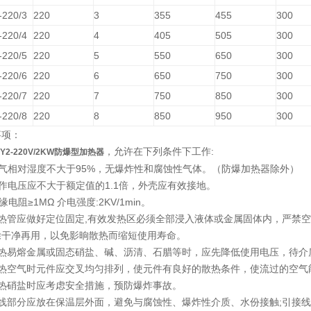
220/3
220
3
355
455
300
220/4
220
4
405
505
300
220/5
220
5
550
650
300
220/6
220
6
650
750
300
220/7
220
7
750
850
300
220/8
220
8
850
950
300
事项：
，允许在下列条件下工作:
Y2-220V/2KW防爆型加热器
空气相对湿度不大于95%，无爆炸性和腐蚀性气体。（防爆加热器除外）
作电压应不大于额定值的1.1倍，外壳应有效接地。
缘电阻≥1MΩ 介电强度:2KV/1min。
电热管应做好定位固定,有效发热区必须全部浸入液体或金属固体内，严禁
除干净再用，以免影晌散热而缩短使用寿命。
加热易熔金属或固态硝盐、碱、沥清、石腊等时，应先降低使用电压，待介
加热空气时元件应交叉均匀排列，使元件有良好的散热条件，使流过的空气
加热硝盐时应考虑安全措施，预防爆炸事故。
接线部分应放在保温层外面，避免与腐蚀性、爆炸性介质、水份接触;引接