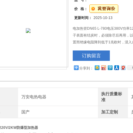
型 号：
价 格：
更新时间：
2025-10-13
电加热管DN65 L-780电压380V功率
子表面有结炭时，必须除尽后再用，
置而绝缘电阻降到低于1兆欧时，浸入
干燥若干小时（或将元件低压通电数
订购留言
分享到：
执行质量标
牌
万安电热电器
准
地
国产
加工定制
-220V/2KW防爆型加热器