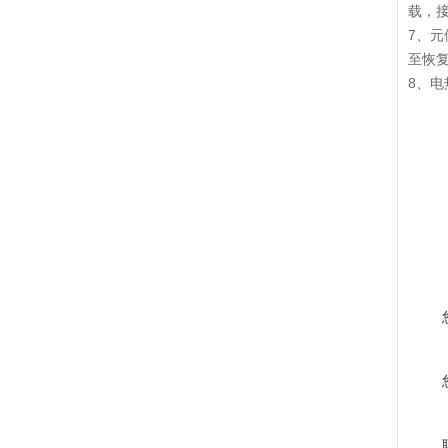
载，
7、元
至恢
8、