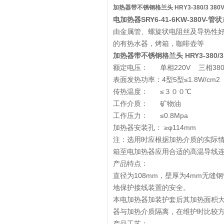
加热器带不锈钢格兰头 HRY3-380/3 380V
电加热器SRY6-41-6KW-380V-管状
由金属管、螺旋状电阻丝及导热性
的有热水器，烤箱，咖啡壶等
加热器带不锈钢格兰头 HRY3-380/3 
额定电压： 单相220V 三相380
表面发热功率：4型5型≤1.8W/cm2 
传热温度： ≤３００℃
工作介质： 矿物油
工作压力： ≤0.8Mpa
加热器安装孔： ≥φ114mm
注：选用时应根据加热介质的实际情
箱至电加热器应用合适的高温导线
产品特点：
直径为108mm，壁厚为4mm无
地保护接线装置的安全。
本电加热器加装护套后其加热面积
器与加热介质隔离，在维护时比较
产品工艺：