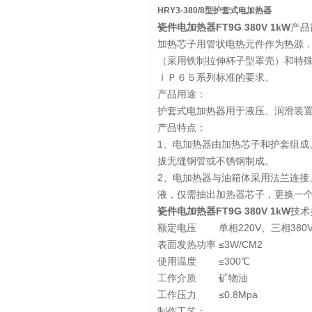
HRY3-380/8型护套式电加热器
瓷件电加热器FT9G 380V 1kW
产品
加热芯子用管状电热元件作为热源
（采用铁制拉伸杯子型罩壳）和特殊
ＩＰ６５系列标准的要求。
产品用途：
护套式电加热器用于液压、润滑装
产品特点：
1、电加热器由加热芯子和护套组
拔无缝钢管或不锈钢制成。
2、电加热器与油箱体采用法兰连
液，仅需抽出加热器芯子，更换一
瓷件电加热器FT9G 380V 1kW
技术
额定电压 单相220V、三相380
表面发热功率 ≤3W/CM2
使用温度 ≤300℃
工作介质 矿物油
工作压力 ≤0.8Mpa
制作工艺：