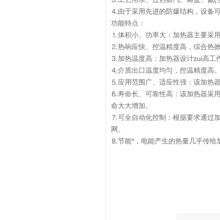
⒋由于采用先进的防爆结构，设备
功能特点：
⒈体积小、功率大：加热器主要采
⒉热响应快、控温精度高，综合热
⒊加热温度高：加热器设计zui高工
⒋介质出口温度均匀，控温精度高
⒌应用范围广、适应性强：该加热器
⒍寿命长、可靠性高：该加热器采
命大大增加。
⒎可全自动化控制：根据要求通过
网。
⒏节能*，电能产生的热量几乎传给