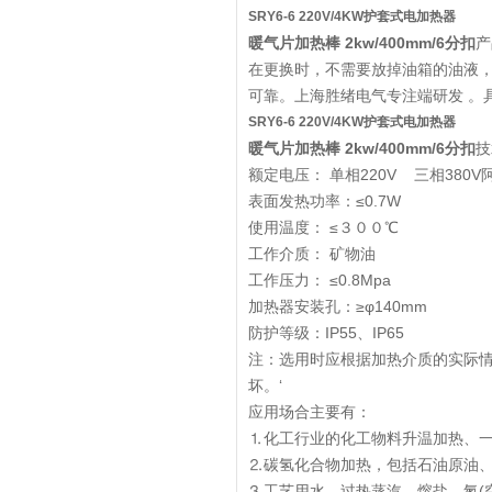
SRY6-6 220V/4KW护套式电加热器
暖气片加热棒 2kw/400mm/6分扣
产
在更换时，不需要放掉油箱的油液
可靠。上海胜绪电气专注端研发 。具
SRY6-6 220V/4KW护套式电加热器
暖气片加热棒 2kw/400mm/6分扣
技
额定电压： 单相220V 三相380V
表面发热功率：≤0.7W
使用温度： ≤３００℃
工作介质： 矿物油
工作压力： ≤0.8Mpa
加热器安装孔：≥φ140mm
防护等级：IP55、IP65
注：选用时应根据加热介质的实际
坏。‘
应用场合主要有：
⒈化工行业的化工物料升温加热、
⒉碳氢化合物加热，包括石油原油
⒊工艺用水、过热蒸汽、熔盐、氮(