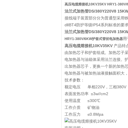
高压电缆熔接机10KV35KV
HRY1-380
法兰式加热管DS/380Y220V8 15K
接线端子装置部分分为普通型采用
dⅡBT4防护等级IP54系列标准的要
法兰式加热管DS/380Y220V8 15K
用
HRY1-380V/6KW护套式管状电加热器
高压电缆熔接机10KV35KV
产品特
由加热芯子和护套组成。加热芯子
电加热器与油箱体采用法兰连接。
出加热器芯子，更换一个新的加热
电加热器与被加热油液接触面积大
技术参数：
额定电压 单相220V，三相380V
表面发热功率 ≤3w//cm2
使用温度 ≤300℃
工作介质 矿物油
工作压力 ≤0.8Mpa