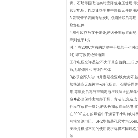
青、石蜡等固态油类时应降低电压使用,等
额定电压。以防止热里集中降低元件使用
3.发现管子表面有结炭时,必须除尽后再用
烧坏组件
4.组件应存放在干燥处,若因长期放置而绝
降到低于1兆
时,可在200C左右的烘箱中干燥若干小时
时),即可恢复绝缘电阻
工作电压允许误差:不大于其定值的1.1倍
%,无爆炸性和照蚀性气体
B必须全部入油中(并定期检查)以免烧坏,
加热油应无腐蚀性●融化历青、石蜡等固
用,等融化后再升至额定电压以防止热量集
命◆必须保持出端部干燥、青洁,以免造成
件应存放在千燥处,若因长期放置而绝电用
在200C左右的烘箱中干燥若干小时(或将
可恢复绝电阻。SR2型按装孔尺寸为:65m,工
美粉是根据不同的使用要求远择不同规格,
等