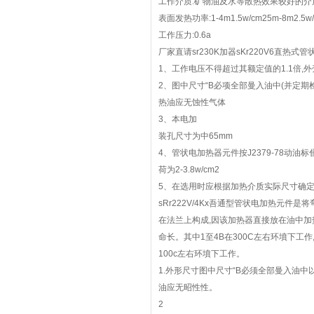
工作介质:矿物油及水等散热效果较好的介
表面发热功率:1-4m1.5w/cm25m-8m2.5w
工作压力:0.6a
厂家直请sr230K加器sKr220V6直热式
1、工作电压不得超过其额定值的1.1倍,
2、图中尺寸“B必项全部曼入油中(并定期
热油应无蚀性气体
3、本电加
装孔尺寸为中65mm
4、管状电加热器元件按J2379-78动油
荷为2-3.8w/cm2
5、在选用时应根据加热介质实际尺寸确
sRr222V/4Kx吾通型管状电加热元件
在法兰上构成,因该加热器直接放在油中加热
命长。其中1至4B在300C左右环墳下工作,
100c左右环墳下工作。
1.外形尺寸图中尺寸“B必须全部曼入油
油应无昭性性。
2