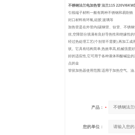
不锈钢法兰电加热管 法兰115 220V/6KW加热
引线端子材料一般有两种不锈钢和易削铁
封口材料有环氧,硅胶,玻璃等
加热管是在外管内(碳钢管、钛管、不锈钢
丝,空障部分填满有良好导热性和绝缘性的
经过热处理工艺(个别管不需要),再加工
状。它具有结构简单,热效率高,机械强度好
好的适应性,它可用于各种液体和酸碱盐的
点的金
管状加热器使用范围:适用于加热空气、
产品：
您的单位：