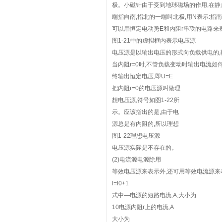
极。小磁针由于受到地球磁场的作用,在静
端指向南,指北的一端叫北极,用N表示:指
可以用恒定电动势E和内阻r串联的电路来
图1-21中的虚拟框内表示电压源
电压源是以输出电压的形式向负载供电的,
当内阻r=0时,不管负载变动时输出电流如
终输出恒定电压,即U=E
把内阻r=0的电压源叫做理
想电压源,符号如图1-22所
示。应该指出的是,由于电
源总是有内阻的,所以理想
图1-22理想电压源
电压源实际是不存在的。
(2)电流源电源除用
等效电压源来表示外,还可用等效电流源来
l=l0+1
式中—电源的短路电流,A,大小为
10电源内阻r上的电流,A
大小为