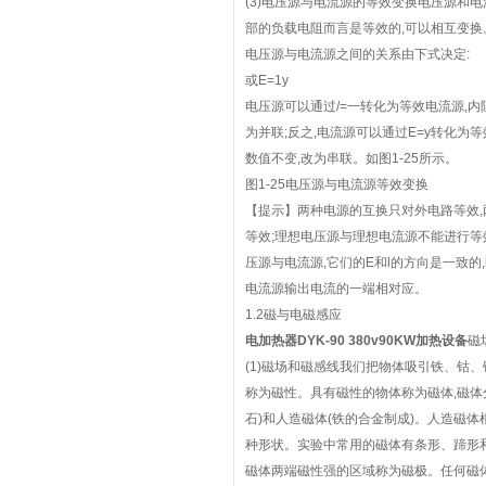
(3)电压源与电流源的等效变换电压源和
部的负载电阻而言是等效的,可以相互变换
电压源与电流源之间的关系由下式决定:
或E=1y
电压源可以通过/=一转化为等效电流源,内阻
为并联;反之,电流源可以通过E=y转化为等
数值不变,改为串联。如图1-25所示。
图1-25电压源与电流源等效变换
【提示】两种电源的互换只对外电路等效,
等效;理想电压源与理想电流源不能进行等
压源与电流源,它们的E和l的方向是一致的
电流源输出电流的一端相对应。
1.2磁与电磁感应
电加热器DYK-90 380v90KW加热设备
磁
(1)磁场和磁感线我们把物体吸引铁、钴
称为磁性。具有磁性的物体称为磁体,磁体
石)和人造磁体(铁的合金制成)。人造磁
种形状。实验中常用的磁体有条形、蹄形
磁体两端磁性强的区域称为磁极。任何磁