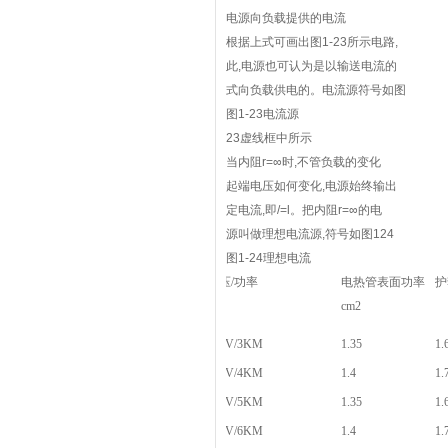
电源向负载提供的电流
根据上式可画出图1-23所示电路,
此,电源也可认为是以输送电流的
式向负载供电的。电流源符号如图
图1-23电流源
23虚线框中所示
当内阻r=∞时,不管负载的变化
起端电压如何变化,电源始终输出
定电流,即/=l。把内阻r=∞的电
源叫做理想电流源,符号如图124
图1-24理想电流
电压/功率
电热管表面功率
护
cm2
380V/3KM
1.35
1.
380V/4KM
1.4
1.
380V/5KM
1.35
1.
380V/6KM
1.4
1.