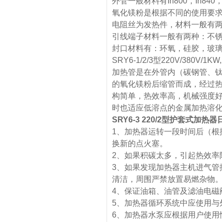
外管一般材料有In800，In840
氧化镁粉是根据不同的使用要
电阻丝为发热件，材料一般有两种，Ni
引线端子材料一般有两种：不
封口材料有：环氧，硅胶，玻
SRY6-1/2/3型220V/380V/
加热管是在外管内（碳钢管、
的氧化镁粉后缩管而成，经过
构简单，热效率高，机械强度
时也适应低溶点的金属加热溶
SRY6-3 220/2型护套式加热器
1、加热器运转一段时间后（根
换新的点火塞。
2、如果积碳太多，引起热效率
3、如果发现加热器主机进气管
清洁，周围严禁放置易燃杂物
4、保证油箱、油管及滤油电磁
5、加热器循环系统中应使用与
6、加热器水泵应根据用户使用